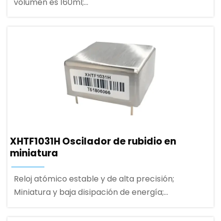
volumen es 160ml;
- Alta confiabilidad: Adecuado para entorno
vibratorio militar terrestre;
- Amplio rango de temperatura: -45～+75℃;
XHTF1031H Oscilador de rubidio en
miniatura
Reloj atómico estable y de alta precisión;
Miniatura y baja disipación de energía;
Factor de forma pequeño (pinout OCXO
estándar).