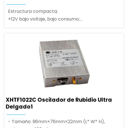
Estructura compacta;
+12V bajo voltaje, bajo consumo;
RS-232C comunicación puerto serie;
XHTF1022C Oscilador de Rubidio Ultra
Delgado1
- Tamaño: 96mm×76mm×22mm (L* W* H),