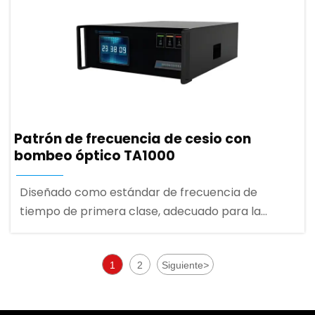
Patrón de frecuencia de cesio con
bombeo óptico TA1000
Diseñado como estándar de frecuencia de
tiempo de primera clase, adecuado para la
industria que requiere una alta precisión de
mantenimiento de la hora, como las
1
2
Siguiente
>
telecomunicaciones digitales, sincronización de
energía, metrología de frecuencia de tiempo,
etc.