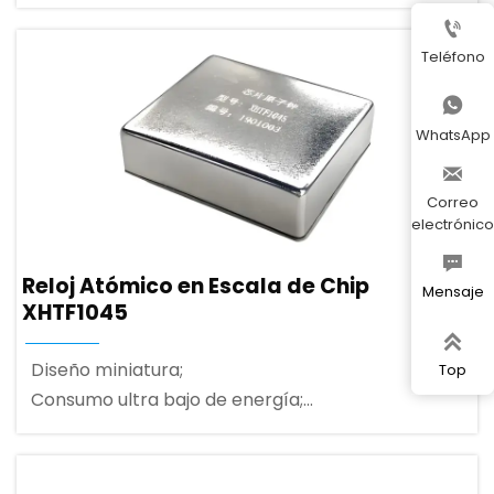
3.3V fuente de alimentación de baja potencia,

bajo consumo;
Teléfono
Puerto de comunicación serie UART, ser capaz de
proporcionar salida de onda sinusoidal;

WhatsApp

Correo
electrónico

Reloj Atómico en Escala de Chip
Mensaje
XHTF1045

Diseño miniatura;
Top
Consumo ultra bajo de energía;
Puerto de comunicación serial UART;