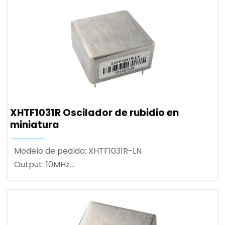
XHTF1031R Oscilador de rubidio en
miniatura
Modelo de pedido: XHTF1031R-LN
Output: 10MHz
Forma de onda de salida: 3.3V CMOS onda
cuadrada