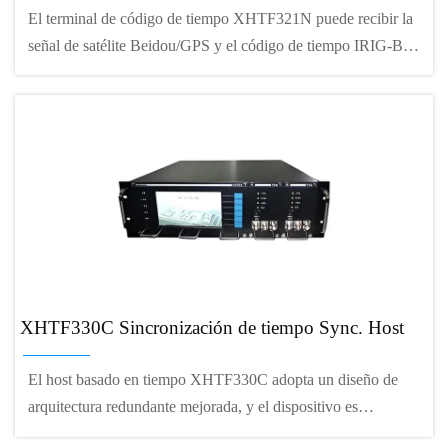
El terminal de código de tiempo XHTF321N puede recibir la
señal de satélite Beidou/GPS y el código de tiempo IRIG-B, y
utilizar la señal de referencia demodulada para sincronizar con
precisión la señal de tiempo-frecuencia generada por la fuente
de frecuencia local, y finalmente emitir el código de tiempo
IRIG-B, el segundo pulso local, y otras señales de tiempo-
frecuencia (puede reemplazar la placa de salida para
personalizar diferentes señales de salida), y proporcionar
servicio de cronometraje de red NTP.
XHTF330C Sincronización de tiempo Sync. Host
El host basado en tiempo XHTF330C adopta un diseño de
arquitectura redundante mejorada, y el dispositivo es
redundante en todo el nodo, y el fallo de cada módulo no