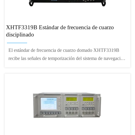
XHTF3319B Estándar de frecuencia de cuarzo
disciplinado
El estándar de frecuencia de cuarzo domado XHTF3319B
recibe las señales de temporización del sistema de navegación
por satélite GPS y Beidou de 2ª generación, y domestica el
oscilador de cristal de temperatura constante interno. Se puede
utilizar en aplicaciones que requieren señales de tiempo-
frecuencia de alta precisión, como estaciones base de
comunicación, exploración geodésica, exploración del espacio
profundo, y así sucesivamente.