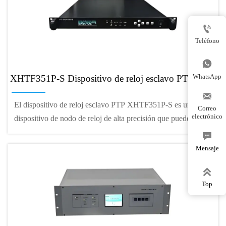
soportan PTP y NTP.

Teléfono

WhatsApp
XHTF351P-S Dispositivo de reloj esclavo PTP

El dispositivo de reloj esclavo PTP XHTF351P-S es un
Correo
electrónico
dispositivo de nodo de reloj de alta precisión que puede
utilizarse para la sincronización de tiempo en red. Se

sincroniza principalmente con el dispositivo de reloj maestro
Mensaje
PTP superior a través del protocolo IEEE1588-2008,

generando una variedad de señales de frecuencia de tiempo
Top
utilizando fuentes de frecuencia externas o internas de alta
estabilidad.