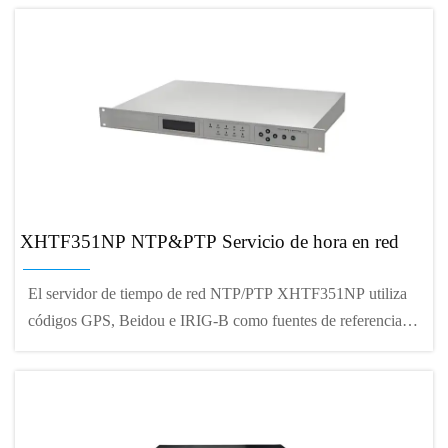
afecta entre sí; El host tiene un mecanismo de
autocomprobación completo, la falla se puede localizar en la
interfaz, el módulo soporta inserción y extracción, y se puede
reparar rápidamente; el host tiene una configuración flexible
de interfaz de salida, que se puede configurar con diferentes
módulos de salida para lograr la expansión de la ruta de señal;
El host puede agregar un chasis de expansión para
implementar la expansión de ranuras de módulo.
XHTF351NP NTP&PTP Servicio de hora en red
El servidor de tiempo de red NTP/PTP XHTF351NP utiliza
códigos GPS, Beidou e IRIG-B como fuentes de referencia,
soporta referencia externa de frecuencia estándar de 10MHz,
soporta PTP, NTP, gestión SNMP y otras funciones, y emite
código IRIG-B y segunda señal de demodulación,
proporcionando referencia para dispositivos de reloj que