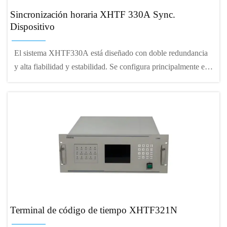
Sincronización horaria XHTF 330A Sync.
Dispositivo
El sistema XHTF330A está diseñado con doble redundancia
y alta fiabilidad y estabilidad. Se configura principalmente en
un centro regional donde se requiere una alta puntualidad de
frecuencia y el número de usuarios finales es elevado, y se
requiere una sincronización horaria de alta precisión. La
sincronización de hora y frecuencia puede lograrse
proporcionando hora y frecuencia estándar a los dispositivos
terminales de la misma zona.
Terminal de código de tiempo XHTF321N