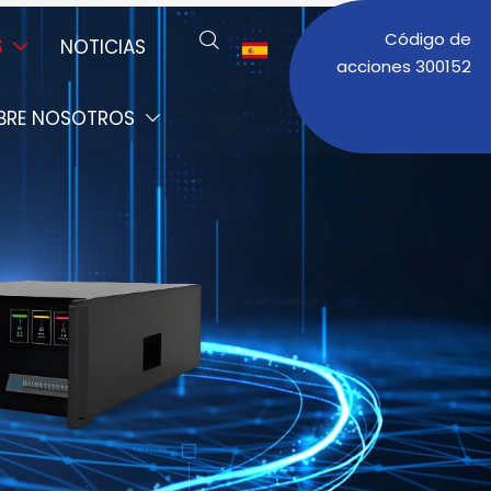
Código de

S
NOTICIAS


acciones 300152
BRE NOSOTROS
