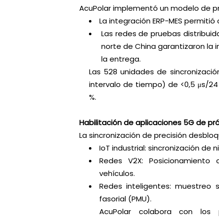
AcuPolar implementó un modelo de pro
La integración ERP-MES permitió
Las redes de pruebas distribuida
norte de China garantizaron la i
la entrega.
Las 528 unidades de sincronizaci
intervalo de tiempo) de <0,5 μs/24
%.
Habilitación de aplicaciones 5G de p
La sincronización de precisión desbl
IoT industrial: sincronización de
Redes V2X: Posicionamiento c
vehículos.
Redes inteligentes: muestreo 
fasorial (PMU).
AcuPolar colabora con los 