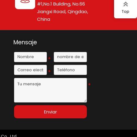
#1,No.1 Building, No.66

Jiangxi Road, Qingdao,
Top
China
Mensaje
Enviar
o., Ltd.