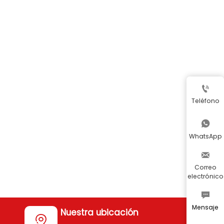

Teléfono

WhatsApp

Correo
electrónico

Mensaje
Nuestra ubicación
