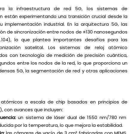
a la infraestructura de red 5G, los sistemas de
ión están experimentando una transición crucial desde la
u implementación industrial. En la arquitectura 5G, las
ión de sincronización entre nodos de ±130 nanosegundos
104), lo que plantea importantes desafíos para las
ronización satelital. Los sistemas de reloj atómico
ados con tecnología de medición de precisión cuántica,
gundos entre los nodos de la red, lo que proporciona un
adensas 5G, la segmentación de red y otras aplicaciones
s atómicos a escala de chip basados en principios de
, con avances que incluyen:
uencia:
un sistema de láser dual de 1550 nm/780 nm
ducida por la temperatura, lo que mejora la estabilidad.
a:
las cámaras de vacío de 3 cm³ fabricadas con MEMS