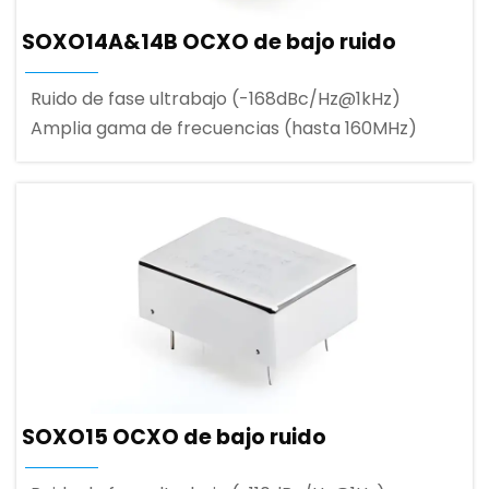
SOXO14A&14B OCXO de bajo ruido
Ruido de fase ultrabajo (-168dBc/Hz@1kHz)
Amplia gama de frecuencias (hasta 160MHz)
SOXO15 OCXO de bajo ruido