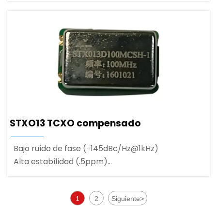
STXO13 TCXO compensado
Bajo ruido de fase (-145dBc/Hz@1kHz)
Alta estabilidad (.5ppm)
Amplio rango de frecuencia (hasta 150MHz)
1
2
Siguiente
>