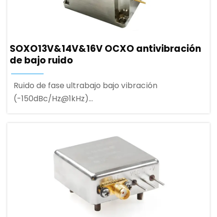
SOXO13V&14V&16V OCXO antivibración
de bajo ruido
Ruido de fase ultrabajo bajo vibración
(-150dBc/Hz@1kHz)
Empaquetado en miniatura
(38mm×38mm×20mm)