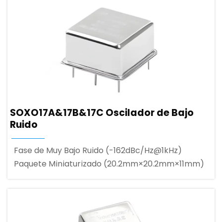
SOXO17A&17B&17C Oscilador de Bajo
Ruido
Fase de Muy Bajo Ruido (-162dBc/Hz@1kHz)
Paquete Miniaturizado (20.2mm×20.2mm×11mm)