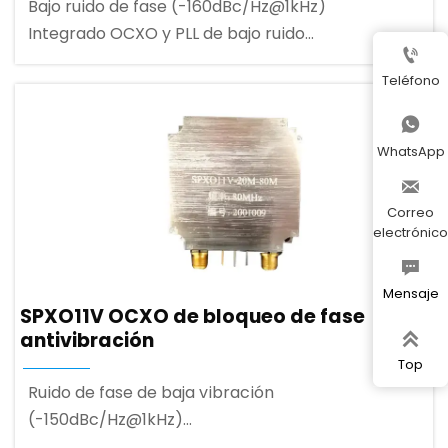
Bajo ruido de fase (-160dBc/Hz@1kHz)
Integrado OCXO y PLL de bajo ruido

Amplia gama de frecuencias (hasta 160MHz)
Teléfono

WhatsApp

Correo
electrónico

Mensaje
SPXO11V OCXO de bloqueo de fase
antivibración

Top
Ruido de fase de baja vibración
(-150dBc/Hz@1kHz)
OCXO y PLL de bajo ruido integrados