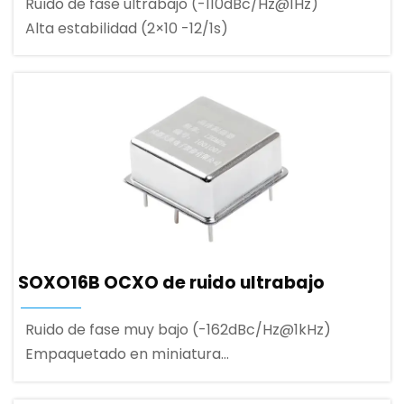
Ruido de fase ultrabajo (-110dBc/Hz@1Hz)
Alta estabilidad (2×10 -12/1s)
SOXO16B OCXO de ruido ultrabajo
Ruido de fase muy bajo (-162dBc/Hz@1kHz)
Empaquetado en miniatura
(25,4mm×25,4mm×12,7mm)