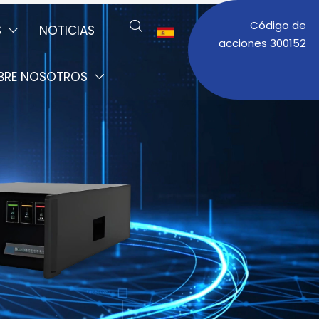
Código de

S
NOTICIAS


acciones 300152
BRE NOSOTROS
