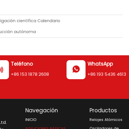
gación científica Calendario
nducción autónoma
Teléfono
WhatsApp


+86 153 1878 2608
+86 193 5436 4613
Navegación
Productos
Relojes Atómicos
INICIO
td.
Osciladores de
SOLUCIONES BÁSICAS