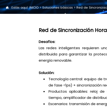
Estás aquí:
INICIO
>
Soluciones básicas
>
Red de Sincronizac

Red de Sincronización Hora
Desafíos:
Las redes inteligentes requieren un
distribuida para garantizar la prote
energía renovable.
Solución:
Tecnología central: equipo de tr
de fase <1ps) + sincronización
Productos aplicables: reloj de
tiempo, amplificador de distribu
Escenarios: transmisión de energ