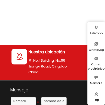

Teléfono

WhatsApp
Nuestra ubicación


#1,No.1 Building, No.66
Correo
Jiangxi Road, Qingdao,
electrónico
China

Mensaje
Mensaje

Top