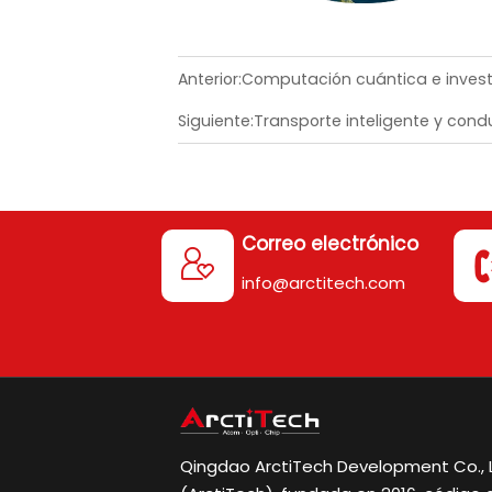
Anterior:
Computación cuántica e investi
Siguiente:
Transporte inteligente y co
Correo electrónico

info@arctitech.com
Qingdao ArctiTech Development Co., L