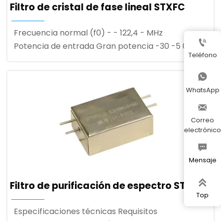
Filtro de cristal de fase lineal STXFC
Frecuencia normal (f0) - - 122,4 - MHz

Potencia de entrada Gran potencia -30 -5 0 dBm
Teléfono

WhatsApp

Correo
electrónico

Mensaje

Filtro de purificación de espectro STXFD
Top
Especificaciones técnicas Requisitos