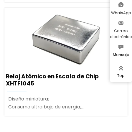
3.3V fuente de alimentación de baja potencia,

bajo consumo;
WhatsApp
Puerto de comunicación serie UART, ser capaz de

proporcionar salida de onda sinusoidal;
Correo
electrónico

Mensaje

Reloj Atómico en Escala de Chip
Top
XHTF1045
Diseño miniatura;
Consumo ultra bajo de energía;
Puerto de comunicación serial UART;