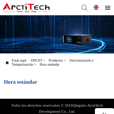


Estás aquí:
INICIO
>
Productos
>
Sincronización y

Temporización
>
Hora estándar
Hora estándar
Todos los derechos reservados © 2016Qingdao ArctiTech
Development Co., Ltd.