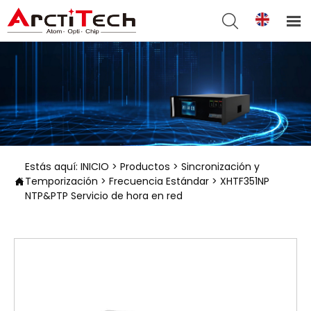


Estás aquí:
INICIO
>
Productos
>
Sincronización y
Temporización
>
Frecuencia Estándar
>
XHTF351NP

NTP&PTP Servicio de hora en red