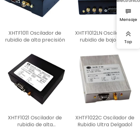
electrónico

Mensaje
XHTF1011 Oscilador de
XHTF1012LN Oscilador de

rubidio de alta precisión
rubidio de bajo ruido
Top
XHTF1021 Oscilador de
XHTF1022C Oscilador de
rubidio de alta
Rubidio Ultra Delgado1
estabilidad