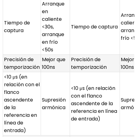
Arranque
en
Arran
caliente
Tiempo de
calien
<30s,
Tiempo de captura
captura
arranq
arranque
frío <
en frío
<50s
Precisión de
Mejor que
Precisión de
Mejor 
temporización
100ns
temporización
100ns
<10 μs (en
relación con el
<10 μs (en relación
flanco
con el flanco
ascendente
Supresión
Supres
ascendente de la
de la
armónica
armón
referencia en línea
referencia en
de entrada)
línea de
entrada)