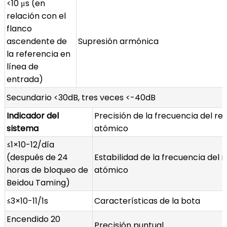
<10 μs (en
relación con el
flanco
ascendente de
Supresión armónica
la referencia en
línea de
entrada)
Secundario <30dB, tres veces <-40dB
Indicador del
Precisión de la frecuencia del rel
sistema
atómico
≤1×10-12/día
(después de 24
Estabilidad de la frecuencia del r
horas de bloqueo de
atómico
Beidou Taming)
≤3×10-11/1s
Características de la bota
Encendido 20
Precisión puntual