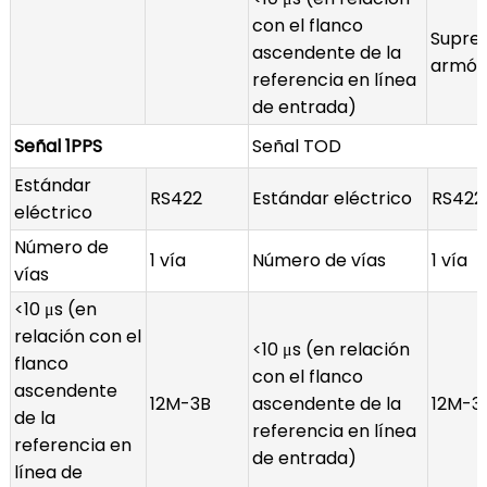
con el flanco
Supres
ascendente de la
armón
referencia en línea
de entrada)
Señal 1PPS
Señal TOD
Estándar
RS422
Estándar eléctrico
RS422
eléctrico
Número de
1 vía
Número de vías
1 vía
vías
<10 μs (en
relación con el
<10 μs (en relación
flanco
con el flanco
ascendente
12M-3B
ascendente de la
12M-3
de la
referencia en línea
referencia en
de entrada)
línea de