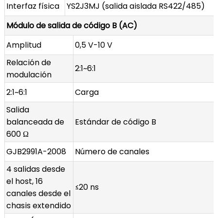
Interfaz física
YS2J3MJ (salida aislada RS422/485)
Módulo de salida de código B (AC)
Amplitud
0,5 V-10 V
Relación de
2:1~6:1
modulación
2:1~6:1
Carga
Salida
balanceada de
Estándar de código B
600 Ω
GJB2991A-2008
Número de canales
4 salidas desde
el host, 16
≤20 ns
canales desde el
chasis extendido