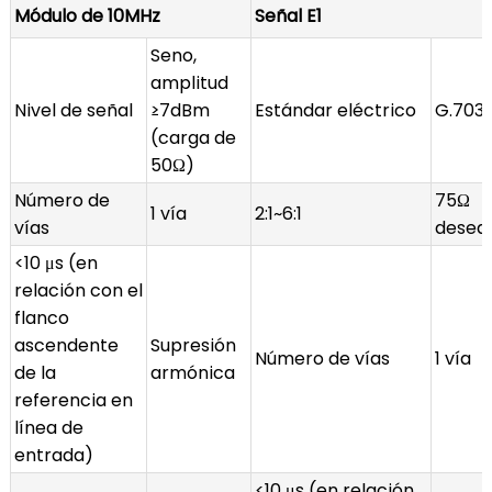
Módulo de 10MHz
Señal E1
Seno,
amplitud
Nivel de señal
≥7dBm
Estándar eléctrico
G.703
(carga de
50Ω)
Número de
75Ω
1 vía
2:1~6:1
vías
desequ
<10 μs (en
relación con el
flanco
ascendente
Supresión
Número de vías
1 vía
de la
armónica
referencia en
línea de
entrada)
<10 μs (en relación