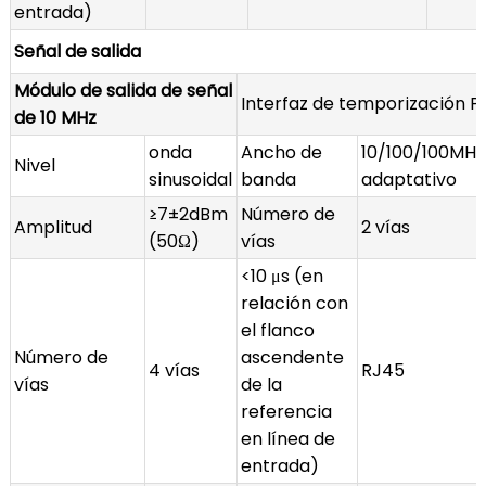
entrada)
Señal de salida
Módulo de salida de señal
Interfaz de temporización P
de 10 MHz
onda
Ancho de
10/100/100MHz
Nivel
sinusoidal
banda
adaptativo
≥7±2dBm
Número de
Amplitud
2 vías
(50Ω)
vías
<10 μs (en
relación con
el flanco
Número de
ascendente
4 vías
RJ45
vías
de la
referencia
en línea de
entrada)