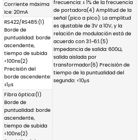
frecuencia: ≤ 1% de la frecuencia
Corriente máxima
de portadora(4) Amplitud de la
Ice: 20mA
señal (pico a pico): La amplitud
RS422/RS485:(1)
es ajustable de 3V a 10V, y la
Borde de
relación de modulación está de
puntualidad: borde
acuerdo con 3:1~6:1.(5)
ascendente,
Impedancia de salida: 600Ω,
tiempo de subida
salida aislada por
<100ns(2)
transformador(6) Precisión de
Precisión del
tiempo de la puntualidad del
borde ascendente:
segundo: <10μs
≤1μs
Fibra óptica:(1)
Borde de
puntualidad: borde
ascendente,
tiempo de subida
<100ns(2)