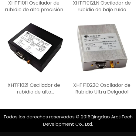
XHTF1011 Oscilador de
XHTF1012LN Oscilador de
rubidio de alta precisión
rubidio de bajo ruido
XHTF1021 Oscilador de
XHTF1022C Oscilador de
rubidio de alta
Rubidio Ultra Delgado1
estabilidad
Todos los derechos reservados © 2016Qingdao ArctiTech
Development Co., Ltd.