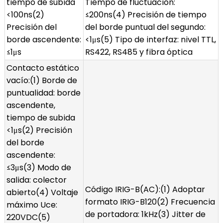
tiempo de subida
Tiempo de fluctuación:
<100ns(2)
≤200ns(4) Precisión de tiempo
Precisión del
del borde puntual del segundo:
borde ascendente:
<1μs(5) Tipo de interfaz: nivel TTL,
≤1μs
RS422, RS485 y fibra óptica
Contacto estático
vacío:(1) Borde de
puntualidad: borde
ascendente,
tiempo de subida
<1μs(2) Precisión
del borde
ascendente:
≤3μs(3) Modo de
salida: colector
Código IRIG-B(AC):(1) Adoptar
abierto(4) Voltaje
formato IRIG-B120(2) Frecuencia
máximo Uce:
de portadora: 1kHz(3) Jitter de
220VDC(5)