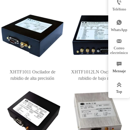

Teléfono

WhatsApp

Correo
electrónico

Mensaje
XHTF1011 Oscilador de
XHTF1012LN Oscilador de
rubidio de alta precisión
rubidio de bajo ruido

Top