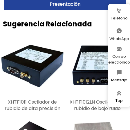
Presentación

Teléfono
Sugerencia Relacionada

WhatsApp

Correo
electrónico

Mensaje

Top
XHTF1011 Oscilador de
XHTF1012LN Oscilador de
rubidio de alta precisión
rubidio de bajo ruido