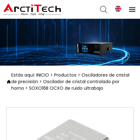


Estás aquí:
INICIO
>
Productos
>
Osciladores de cristal
de precisión
>
Oscilador de cristal controlado por

horno
>
SOXO16B OCXO de ruido ultrabajo