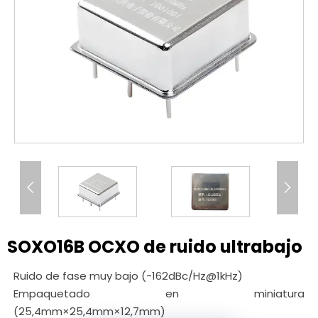


SOXO16B OCXO de ruido ultrabajo
Ruido de fase muy bajo (-162dBc/Hz@1kHz)
Empaquetado en miniatura
(25,4mm×25,4mm×12,7mm)