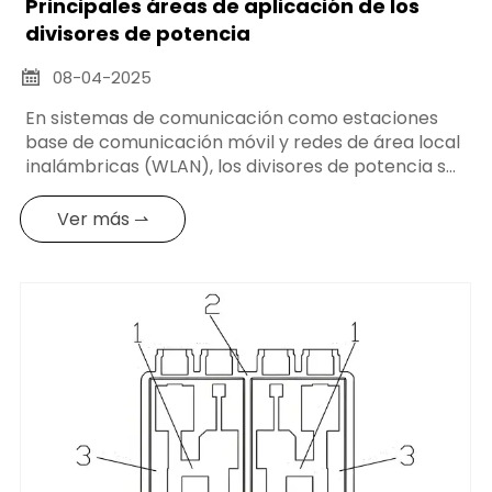
Principales áreas de aplicación de los
divisores de potencia
08-04-2025

En sistemas de comunicación como estaciones
base de comunicación móvil y redes de área local
inalámbricas (WLAN), los divisores de potencia se
utilizan para distribuir la potencia de la fuente de
señal a múltiples antenas o múltiples receptores
Ver más ⇀
para lograr la transmisión y recepción de la señal.
Por ejemplo, en las estaciones base, la potencia
del transmisor se distribuye a múltiples antenas a
través de un divisor de potencia para mejorar la
cobertura y la fuerza de la señal; en las WLAN, el
divisor de potencia distribuye la señal del punto
de acceso inalámbrico a múltiples antenas para
lograr una mejor cobertura de la señal
inalámbrica.