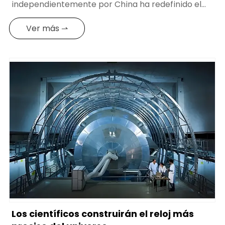
independientemente por China ha redefinido el
punto de referencia espacio-temporal con una
precisión de menos de 1 segundo de error cada 30
Ver más ⇀
millones de años. La combinación del reloj de
rubidio, el reloj de hidrógeno y el reloj óptico no
solo ayuda al sistema Beidou a lograr un
posicionamiento a nivel centimétrico, sino que
también permite a China liberarse
completamente de la historia de estar restringida
por otros en los componentes clave en el campo
de la navegación, forjando así el ancla del tiempo
para la exploración espacial.
Los científicos construirán el reloj más