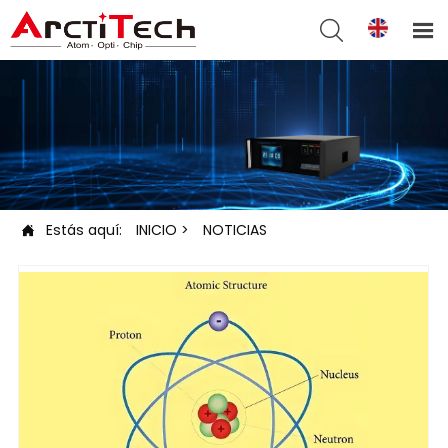


Estás aquí:
INICIO
>
NOTICIAS
