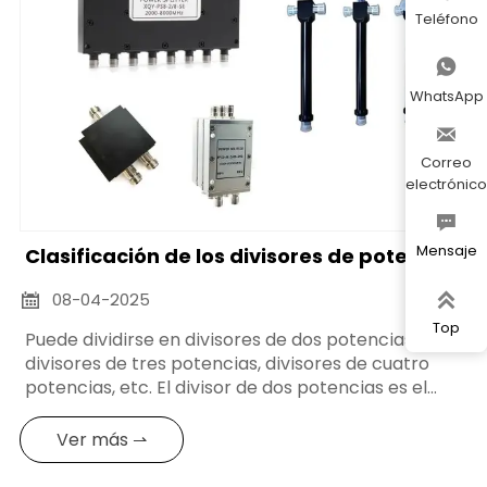
Teléfono

WhatsApp

Correo
electrónico

Mensaje
Clasificación de los divisores de potencia
08-04-2025


Top
Puede dividirse en divisores de dos potencias,
divisores de tres potencias, divisores de cuatro
potencias, etc. El divisor de dos potencias es el
tipo más común, que distribuye la potencia de la
señal de entrada a dos puertos de salida
Ver más ⇀
uniformemente o en una proporción determinada;
el divisor de tres potencias distribuye la potencia