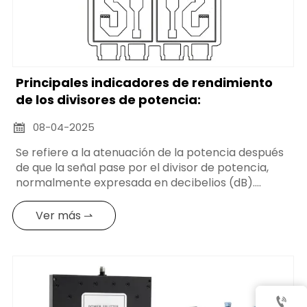
Principales indicadores de rendimiento
de los divisores de potencia:
08-04-2025

Se refiere a la atenuación de la potencia después
de que la señal pase por el divisor de potencia,
normalmente expresada en decibelios (dB).
Cuanto menor sea la pérdida de inserción, menor
será la pérdida de potencia de la señal por el
Ver más ⇀
divisor de potencia y mayor será la eficacia de
transmisión. La pérdida de inserción viene
determinada principalmente por factores como
la estructura, el material y el proceso de
fabricación del divisor de potencia.
