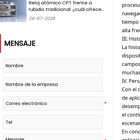
Medido durante 18 meses
Reloj atómico CPT frente a
procesa
rubidio tradicional: ¿cuál ofrece
navegac
una mejor estabilidad a largo
24-07-2026
tiempo 
plazo para los laboratorios de
temporización terrestres?
alta fr
III. His
MENSAJE
La hist
disposi
campos 
muchas 
IV. Per
Con el 
de apli
desempe
el cont
escenar
En conc