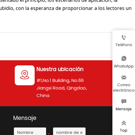
sentado el principio, los escenarios de aplicación, la
 rubidio, con la esperanza de proporcionar a los lectores un

Teléfono

WhatsApp
Nuestra ubicación


#1,No.1 Building, No.66
Correo
Jiangxi Road, Qingdao,
electrónico
China

Mensaje
Mensaje

Top