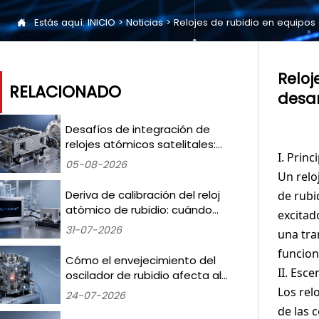
Estás aquí:
INICIO
>
Noticias
>
Relojes de rubidio en equipos

Reloj
RELACIONADO
desar
Desafíos de integración de
relojes atómicos satelitales:
I. Prin
mitigación de los
05-08-2026
desplazamientos de frecuencia
Un relo
inducidos por la radiación en
Deriva de calibración del reloj
de rubi
misiones LEO
atómico de rubidio: cuándo
excitad
volver a realizar las pruebas y
31-07-2026
una tran
qué umbrales activan la
funcion
recertificación
Cómo el envejecimiento del
II. Esc
oscilador de rubidio afecta al
ruido de fase en la sincronización
Los rel
24-07-2026
de estaciones base 5G —
de las 