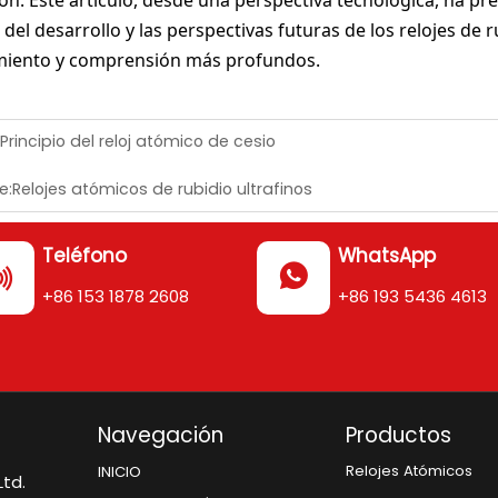
ión. Este artículo, desde una perspectiva tecnológica, ha pre
a del desarrollo y las perspectivas futuras de los relojes de
miento y comprensión más profundos.
Principio del reloj atómico de cesio
e:
Relojes atómicos de rubidio ultrafinos
Teléfono
WhatsApp


+86 153 1878 2608
+86 193 5436 4613
Navegación
Productos
Relojes Atómicos
INICIO
td.