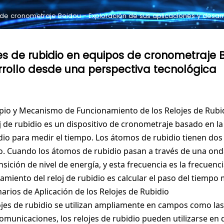
 de cronometraje Beidou - Exploración de sus aplicaciones y desar
es de rubidio en equipos de cronometraje B
rollo desde una perspectiva tecnológica
cipio y Mecanismo de Funcionamiento de los Relojes de Rubi
j de rubidio es un dispositivo de cronometraje basado en la f
dio para medir el tiempo. Los átomos de rubidio tienen dos
o. Cuando los átomos de rubidio pasan a través de una ond
sición de nivel de energía, y esta frecuencia es la frecuencia
amiento del reloj de rubidio es calcular el paso del tiempo 
enarios de Aplicación de los Relojes de Rubidio
ojes de rubidio se utilizan ampliamente en campos como las
comunicaciones, los relojes de rubidio pueden utilizarse en 