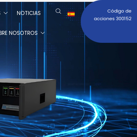
Código de

S
NOTICIAS


acciones 300152
BRE NOSOTROS
