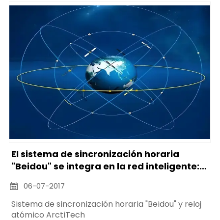
El sistema de sincronización horaria
"Beidou" se integra en la red inteligente:
La tecnología del reloj atómico refuerza
06-07-2017

la "base de seguridad" de la
sincronización horaria
Sistema de sincronización horaria "Beidou" y reloj
atómico ArctiTech