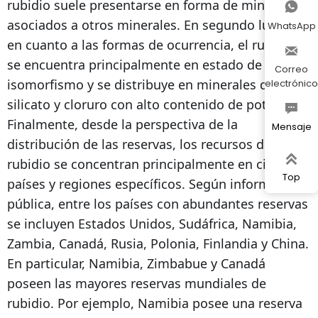
rubidio suele presentarse en forma de minerales

asociados a otros minerales. En segundo lugar,
WhatsApp
en cuanto a las formas de ocurrencia, el rubidio

se encuentra principalmente en estado de
Correo
isomorfismo y se distribuye en minerales de
electrónico
silicato y cloruro con alto contenido de potasio.

Finalmente, desde la perspectiva de la
Mensaje
distribución de las reservas, los recursos de

rubidio se concentran principalmente en ciertos
Top
países y regiones específicos. Según información
pública, entre los países con abundantes reservas
se incluyen Estados Unidos, Sudáfrica, Namibia,
Zambia, Canadá, Rusia, Polonia, Finlandia y China.
En particular, Namibia, Zimbabue y Canadá
poseen las mayores reservas mundiales de
rubidio. Por ejemplo, Namibia posee una reserva