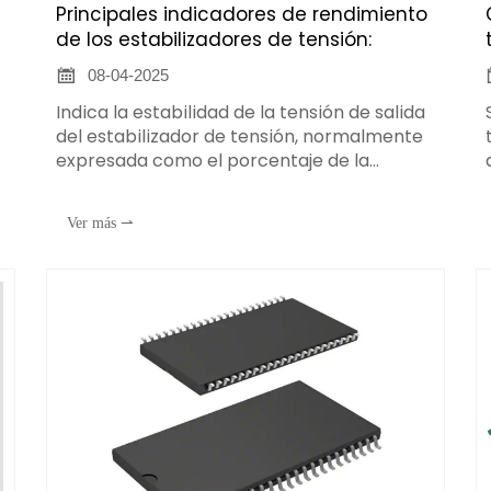
Principales indicadores de rendimiento
de los estabilizadores de tensión:

08-04-2025
Indica la estabilidad de la tensión de salida
del estabilizador de tensión, normalmente
expresada como el porcentaje de la
variación de la tensión de salida respecto a
la tensión nominal de salida. Por ejemplo,
Ver más ⇀
una precisión de regulación de tensión de
n
±1% significa que la tensión de salida fluctúa
e
dentro del rango de ±1% de la tensión
nominal. Cuanto mayor sea la precisión de
la regulación de tensión, más estable será
la tensión de salida.