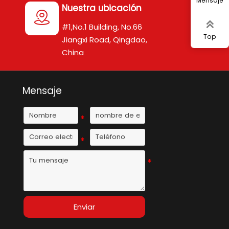
Mensaje
Nuestra ubicación


#1,No.1 Building, No.66
Top
Jiangxi Road, Qingdao,
China
Mensaje
Enviar