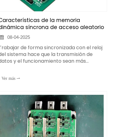
Características de la memoria
dinámica síncrona de acceso aleatorio

08-04-2025
Trabajar de forma sincronizada con el reloj
del sistema hace que la transmisión de
datos y el funcionamiento sean más
ordenados y predecibles, mejorando la
eficiencia y la estabilidad de la transmisión
Ver más ⇀
de datos. Puede transmitir y operar datos
en el flanco ascendente o descendente del
reloj, y puede trabajar mejor con otros
componentes del sistema (como CPU,
chipset, etc.).