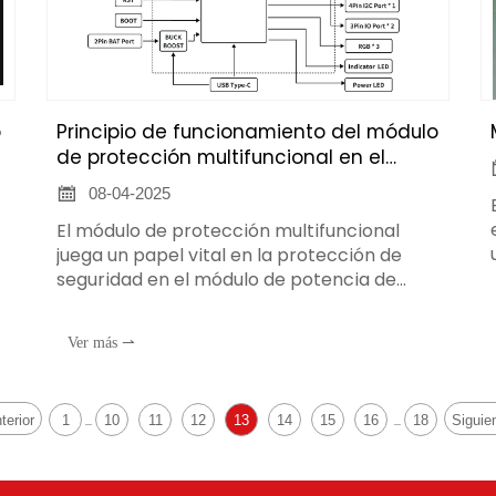
o
Principio de funcionamiento del módulo
de protección multifuncional en el
módulo de potencia de misiles

08-04-2025
El módulo de protección multifuncional
juega un papel vital en la protección de
seguridad en el módulo de potencia de
misiles. Diferentes funciones de protección
tienen sus propios principios de
Ver más ⇀
funcionamiento y cooperan entre sí para
garantizar el funcionamiento estable del
sistema de potencia de misiles. A
terior
1
10
11
12
13
14
15
16
18
Siguie
continuación se presenta una introducción
...
...
detallada: