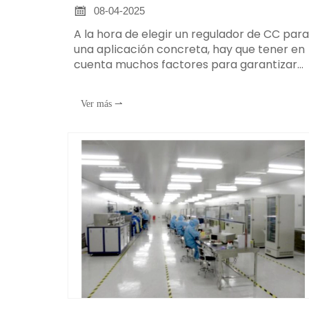

08-04-2025
A la hora de elegir un regulador de CC par
una aplicación concreta, hay que tener en
cuenta muchos factores para garantizar
que el regulador cumpla los requisitos de l
aplicación. A continuación se indican
Ver más ⇀
algunos puntos clave a tener en cuenta: