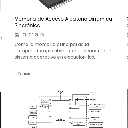
Memoria de Acceso Aleatorio Dinámica
Sincrónica

08-04-2025
vo
Como la memoria principal de la
computadora, se utiliza para almacenar el
s
sistema operativo en ejecución, las
aplicaciones y los datos. El rendimiento de
la computadora depende en gran medida
Ver más ⇀
de la capacidad y la velocidad de la SDRAM.
La SDRAM con mayor capacidad y mayor
velocidad puede mejorar la eficiencia
operativa y la velocidad de respuesta de la
computadora.