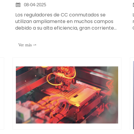
conmutados?

08-04-2025
a
Los reguladores de CC conmutados se
utilizan ampliamente en muchos campos
debido a su alta eficiencia, gran corriente
a
de salida y amplio rango de ajuste de
tensión. A continuación se presentan
Ver más ⇀
algunos escenarios de aplicación
específicos: