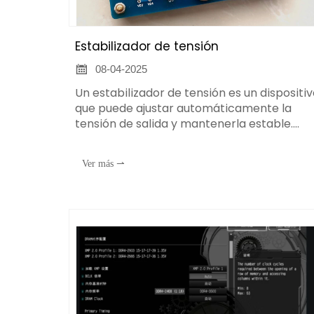
Estabilizador de tensión

08-04-2025
Un estabilizador de tensión es un dispositi
que puede ajustar automáticamente la
tensión de salida y mantenerla estable.
Desempeña un papel importante en vario
dispositivos electrónicos y sistemas de
Ver más ⇀
alimentación. A continuación se presenta
una introducción al principio de
funcionamiento del estabilizador de
tensión: