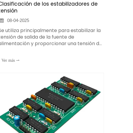
Clasificación de los estabilizadores de
tensión

08-04-2025
Se utiliza principalmente para estabilizar la
tensión de salida de la fuente de
alimentación y proporcionar una tensión de
alimentación estable para diversos equipos
electrónicos y aparatos eléctricos. Como
Ver más ⇀
estabilizador de tensión de alimentación de
ordenadores, estabilizador de tensión de
alimentación de laboratorios, etc., para
garantizar que los equipos funcionen con
normalidad bajo una tensión estable y
protegerlos de los daños causados por las
fluctuaciones de tensión.