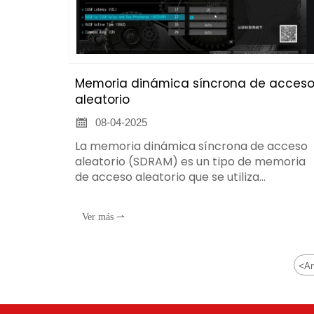
Memoria dinámica síncrona de acces
aleatorio

08-04-2025
La memoria dinámica síncrona de acceso
aleatorio (SDRAM) es un tipo de memoria
de acceso aleatorio que se utiliza
habitualmente en ordenadores y otros
sistemas digitales. Funciona de la siguiente
Ver más ⇀
manera:
<
An