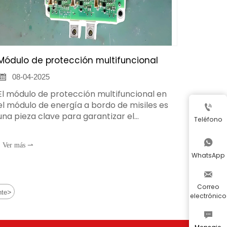
Módulo de protección multifuncional

08-04-2025
El módulo de protección multifuncional en
el módulo de energía a bordo de misiles es

una pieza clave para garantizar el
Teléfono
funcionamiento estable y fiable del sistema
de energía a bordo de misiles, y por lo

Ver más ⇀
general tiene las siguientes funciones y
WhatsApp
características:

Correo
>
nte
electrónico
