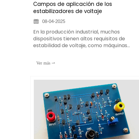
Campos de aplicación de los
estabilizadores de voltaje

08-04-2025
En la producción industrial, muchos
dispositivos tienen altos requisitos de
estabilidad de voltaje, como máquinas
herramienta CNC, líneas de producción
automatizadas, robots industriales, etc. Los
Ver más ⇀
estabilizadores de voltaje pueden
garantizar que estos dispositivos funcione
a un voltaje estable, mejorar la eficiencia d
producción y la calidad del producto, y
reducir el riesgo de fallos y daños en los
equipos.