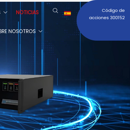
Código de

S
NOTICIAS


acciones 300152
BRE NOSOTROS
