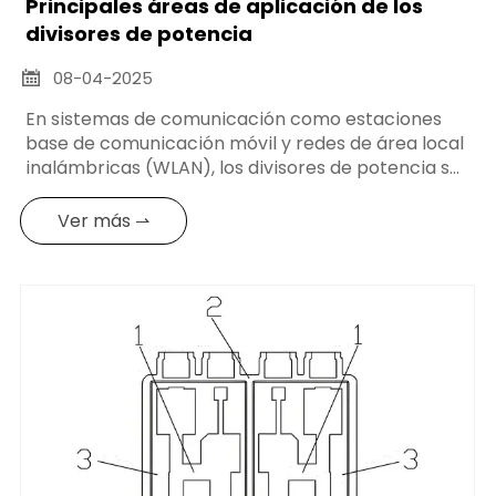
Principales áreas de aplicación de los
divisores de potencia
08-04-2025

En sistemas de comunicación como estaciones
base de comunicación móvil y redes de área local
inalámbricas (WLAN), los divisores de potencia se
utilizan para distribuir la potencia de la fuente de
señal a múltiples antenas o múltiples receptores
Ver más ⇀
para lograr la transmisión y recepción de la señal.
Por ejemplo, en las estaciones base, la potencia
del transmisor se distribuye a múltiples antenas a
través de un divisor de potencia para mejorar la
cobertura y la fuerza de la señal; en las WLAN, el
divisor de potencia distribuye la señal del punto
de acceso inalámbrico a múltiples antenas para
lograr una mejor cobertura de la señal
inalámbrica.