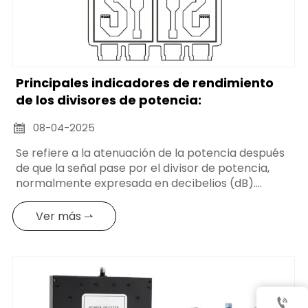
Principales indicadores de rendimiento
de los divisores de potencia:
08-04-2025

Se refiere a la atenuación de la potencia después
de que la señal pase por el divisor de potencia,
normalmente expresada en decibelios (dB).
Cuanto menor sea la pérdida de inserción, menor
será la pérdida de potencia de la señal por el
Ver más ⇀
divisor de potencia y mayor será la eficacia de
transmisión. La pérdida de inserción viene
determinada principalmente por factores como
la estructura, el material y el proceso de
fabricación del divisor de potencia.
