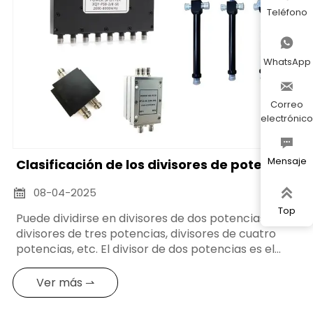
Teléfono

WhatsApp

Correo
electrónico

Mensaje
Clasificación de los divisores de potencia
08-04-2025


Top
Puede dividirse en divisores de dos potencias,
divisores de tres potencias, divisores de cuatro
potencias, etc. El divisor de dos potencias es el
tipo más común, que distribuye la potencia de la
señal de entrada a dos puertos de salida
Ver más ⇀
uniformemente o en una proporción determinada;
el divisor de tres potencias distribuye la potencia