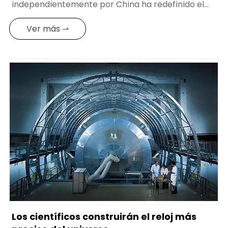
independientemente por China ha redefinido el
punto de referencia espacio-temporal con una
precisión de menos de 1 segundo de error cada 30
Ver más ⇀
millones de años. La combinación del reloj de
rubidio, el reloj de hidrógeno y el reloj óptico no
solo ayuda al sistema Beidou a lograr un
posicionamiento a nivel centimétrico, sino que
también permite a China liberarse
completamente de la historia de estar restringida
por otros en los componentes clave en el campo
de la navegación, forjando así el ancla del tiempo
para la exploración espacial.
Los científicos construirán el reloj más