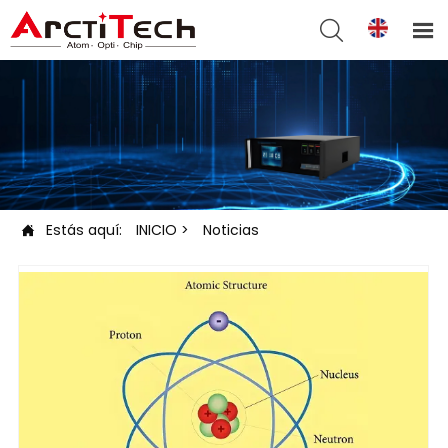


Estás aquí:
INICIO
>
Noticias
