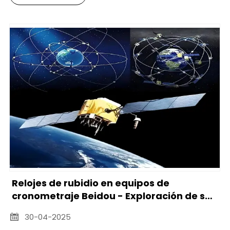
Relojes de rubidio en equipos de
cronometraje Beidou - Exploración de sus
aplicaciones y desarrollo desde una
30-04-2025

perspectiva tecnológica