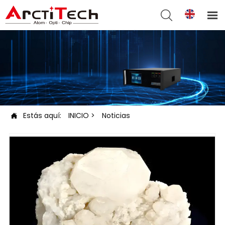


Estás aquí:
INICIO
>
Noticias
