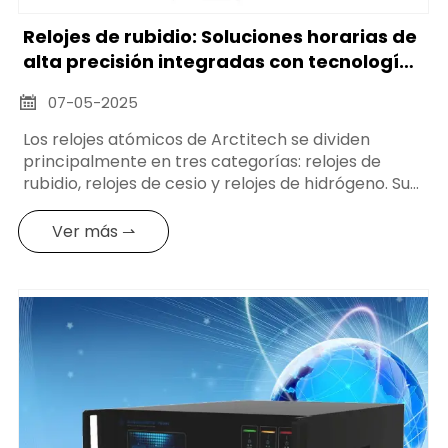
Relojes de rubidio: Soluciones horarias de
alta precisión integradas con tecnología
GPS
07-05-2025

Los relojes atómicos de Arctitech se dividen
principalmente en tres categorías: relojes de
rubidio, relojes de cesio y relojes de hidrógeno. Su
tecnología principal reside en la estrecha
integración de osciladores de rubidio estables con
Ver más ⇀
las tecnologías de difusión del tiempo, medición
de la frecuencia y sincronización horaria de alta
precisión del GPS.