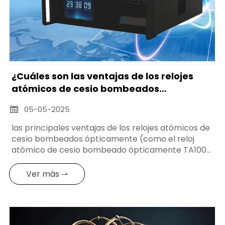
¿Cuáles son las ventajas de los relojes
atómicos de cesio bombeados
ópticamente en comparación con otros
05-05-2025

tipos de relojes atómicos?
las principales ventajas de los relojes atómicos de
cesio bombeados ópticamente (como el reloj
atómico de cesio bombeado ópticamente TA1000
de Arctitech) provienen de la innovación de la
tecnología de bombeo óptico y de la optimización
Ver más ⇀
integral del rendimiento,