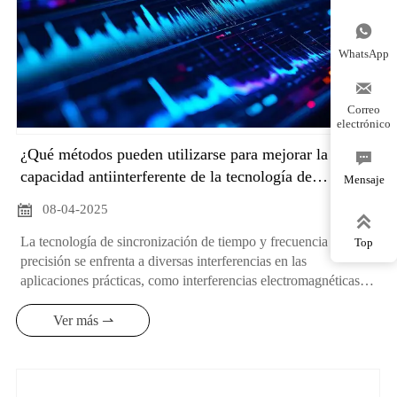

WhatsApp

Correo
electrónico
¿Qué métodos pueden utilizarse para mejorar la

capacidad antiinterferente de la tecnología de
Mensaje
sincronización de tiempo y frecuencia de alta

08-04-2025
precisión?

La tecnología de sincronización de tiempo y frecuencia de alta
Top
precisión se enfrenta a diversas interferencias en las
aplicaciones prácticas, como interferencias electromagnéticas,
apantallamiento de señales, etc. A continuación se exponen
algunos métodos para mejorar su capacidad antiinterferente:
Ver más ⇀