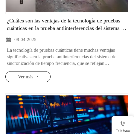
¿Cuáles son las ventajas de la tecnología de pruebas
cuánticas en la prueba antiinterferencias del sistema de
sincronización tiempo-frecuencia?

08-04-2025
La tecnología de pruebas cuánticas tiene muchas ventajas
significativas en la prueba antiinterferencias del sistema de
sincronización de tiempo-frecuencia, que se reflejan
principalmente en la capacidad de proporcionar una mayor
precisión, una seguridad más fuerte, una capacidad de
Ver más ⇀
detección de interferencias más sensible y una evaluación más
profunda del rendimiento del sistema, como se indica a
continuación:

Teléfono