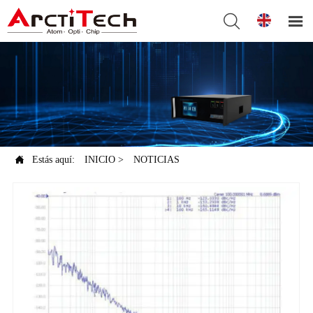



Estás aquí:
INICIO
>
NOTICIAS