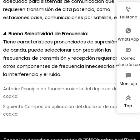
adecuado para sistemas de comunicación que

requieren transmisión de alta potencia, como
Teléfono
estaciones base, comunicaciones por satélite, etc.

4. Buena Selectividad de Frecuencia:
WhatsApp
Tiene características pronunciadas de supresión fuera
de banda, puede seleccionar con precisión las

frecuencias de transmisión y recepción requeridas, filtrar
Correo
electrónico
otros componentes de frecuencia innecesarios y reducir
la interferencia y el ruido.

Mensaje
Anterior:
Principio de funcionamiento del duplexor de cavidad
coaxial

Top
Siguiente:
Campos de aplicación del duplexor de cavidad
coaxial
Todos los derechos reservados © 2016Qingdao ArctiTech