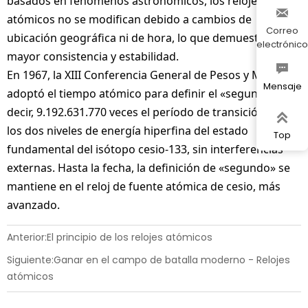
basados en fenómenos astronómicos, los relojes

atómicos no se modifican debido a cambios de
Correo
ubicación geográfica ni de hora, lo que demuestra una
electrónico
mayor consistencia y estabilidad.

En 1967, la XIII Conferencia General de Pesos y Medidas
Mensaje
adoptó el tiempo atómico para definir el «segundo», es
decir, 9.192.631.770 veces el período de transición entre

los dos niveles de energía hiperfina del estado
Top
fundamental del isótopo cesio-133, sin interferencias
externas. Hasta la fecha, la definición de «segundo» se
mantiene en el reloj de fuente atómica de cesio, más
avanzado.
Anterior:
El principio de los relojes atómicos
Siguiente:
Ganar en el campo de batalla moderno - Relojes
atómicos