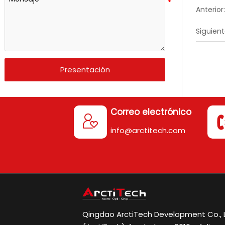
Anterior:
Siguient
Presentación
Correo electrónico

info@arctitech.com
Qingdao ArctiTech Development Co., L