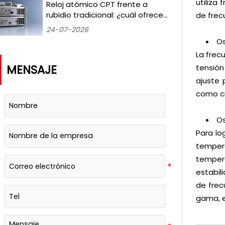
Medido durante 18 meses
utiliza
Reloj atómico CPT frente a
rubidio tradicional: ¿cuál ofrece
de frec
una mejor estabilidad a largo
24-07-2026
plazo para los laboratorios de
Os
temporización terrestres?
La frec
MENSAJE
tensión
ajuste 
como ci
Os
Para lo
temper
tempera
estabil
de frec
gama, e