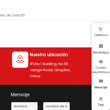
es de cristal?

Teléfono

WhatsApp
Nuestra ubicación


#1,No.1 Building, No.66
Correo
Jiangxi Road, Qingdao,
electrónico
China

Mensaje
Mensaje

Top