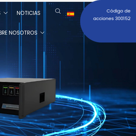
Código de

S
NOTICIAS


acciones 300152
BRE NOSOTROS
