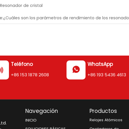
Resonador de cristal
e:
¿Cuáles son los parámetros de rendimiento de los resonador
Teléfono
WhatsApp


+86 153 1878 2608
+86 193 5436 4613
Navegación
Productos
Relojes Atómicos
INICIO
td.
Osciladores de
SOLUCIONES BÁSICAS