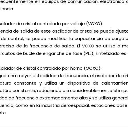
 frecuentemente en equipos de comunicación, electrónica a
uencia.
cilador de cristal controlado por voltaje (VCXO):
uencia de salida de este oscilador de cristal se puede ajust
 de control, se puede modificar la capacitancia de carga u
preciso de la frecuencia de salida. El VCXO se utiliza a 
rcuitos de bucle de enganche de fase (PLL), sintetizadores 
cilador de cristal controlado por horno (OCXO):
grar una mayor estabilidad de frecuencia, el oscilador de cr
atura constante y utiliza un dispositivo de calentami
tura constante, reduciendo así considerablemente el impa
idad de frecuencia extremadamente alta y se utiliza general
uencia, como en la industria aeroespacial, estaciones bas
tc.