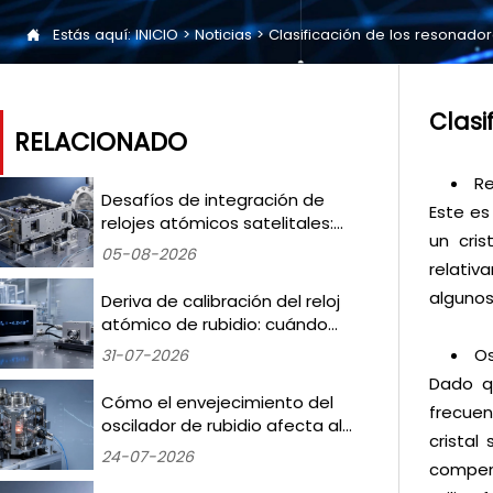
Estás aquí:
INICIO
>
Noticias
>
Clasificación de los resonador

Clasi
RELACIONADO
Re
Desafíos de integración de
Este es
relojes atómicos satelitales:
un cris
mitigación de los
05-08-2026
desplazamientos de frecuencia
relativ
inducidos por la radiación en
algunos
Deriva de calibración del reloj
misiones LEO
atómico de rubidio: cuándo
volver a realizar las pruebas y
Os
31-07-2026
qué umbrales activan la
Dado qu
recertificación
Cómo el envejecimiento del
frecuen
oscilador de rubidio afecta al
cristal
ruido de fase en la sincronización
24-07-2026
compens
de estaciones base 5G —