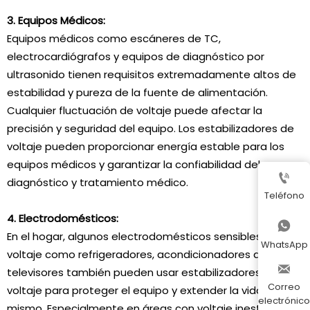
3. Equipos Médicos:
Equipos médicos como escáneres de TC,
electrocardiógrafos y equipos de diagnóstico por
ultrasonido tienen requisitos extremadamente altos de
estabilidad y pureza de la fuente de alimentación.
Cualquier fluctuación de voltaje puede afectar la
precisión y seguridad del equipo. Los estabilizadores de
voltaje pueden proporcionar energía estable para los
equipos médicos y garantizar la confiabilidad del

diagnóstico y tratamiento médico.
Teléfono
4. Electrodomésticos:

En el hogar, algunos electrodomésticos sensibles al
WhatsApp
voltaje como refrigeradores, acondicionadores de aire y

televisores también pueden usar estabilizadores de
Correo
voltaje para proteger el equipo y extender la vida útil del
electrónico
mismo. Especialmente en áreas con voltaje inestable,