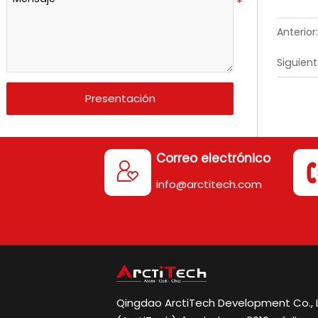
Anterior:
Siguient
Presentación
Correo electrónico

info@arctitech.com
Qingdao ArctiTech Development Co., L