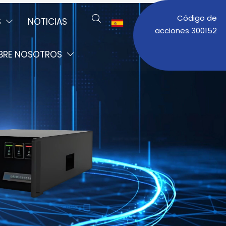
Código de

S
NOTICIAS


acciones 300152
BRE NOSOTROS
