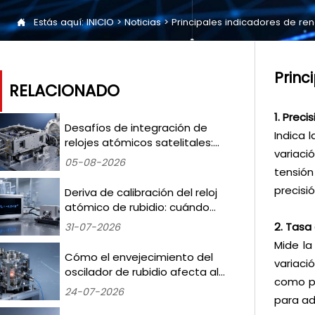
Estás aquí:
INICIO
>
Noticias
>
Principales indicadores de ren

Princ
RELACIONADO
1. Preci
Desafíos de integración de
Indica 
relojes atómicos satelitales:
variaci
mitigación de los
05-08-2026
desplazamientos de frecuencia
tensión
inducidos por la radiación en
precisi
Deriva de calibración del reloj
misiones LEO
atómico de rubidio: cuándo
volver a realizar las pruebas y
2. Tasa
31-07-2026
qué umbrales activan la
Mide la
recertificación
Cómo el envejecimiento del
variaci
oscilador de rubidio afecta al
como po
ruido de fase en la sincronización
24-07-2026
para ad
de estaciones base 5G —