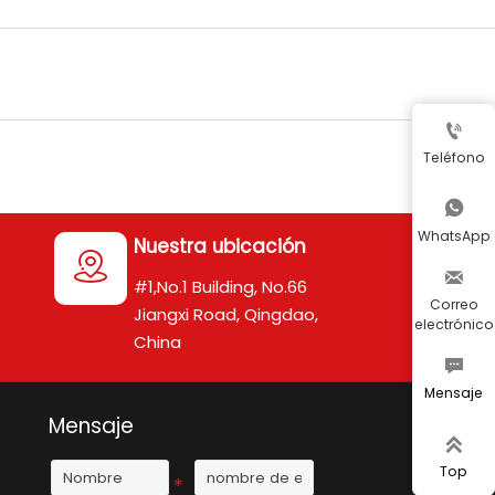

Teléfono

WhatsApp
Nuestra ubicación


#1,No.1 Building, No.66
Correo
Jiangxi Road, Qingdao,
electrónico
China

Mensaje
Mensaje

Top