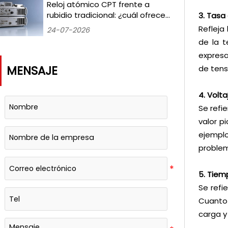
Medido durante 18 meses
Reloj atómico CPT frente a
rubidio tradicional: ¿cuál ofrece
3. Tasa
una mejor estabilidad a largo
Refleja
24-07-2026
plazo para los laboratorios de
de la t
temporización terrestres?
expresa
MENSAJE
de tens
4. Volt
Se refi
valor p
ejemplo
proble
5. Tiem
Se refi
Cuanto 
carga y