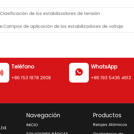
Clasificación de los estabilizadores de tensión
e:
Campos de aplicación de los estabilizadores de voltaje
Teléfono
WhatsApp


+86 153 1878 2608
+86 193 5436 4613
Navegación
Productos
Relojes Atómicos
INICIO
td.
Osciladores de
SOLUCIONES BÁSICAS