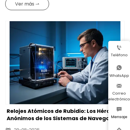
Ver más ⇀

Teléfono

WhatsApp

Correo
electrónico

Relojes Atómicos de Rubidio: Los Héroes
Mensaje
Anónimos de los Sistemas de Navegación
Global

29-08-2025
