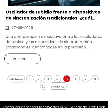
Oscilador de rubidio frente a dispositivos
de sincronización tradicionales: ¿cuál
gana?
27-08-2025

Una comparación exhaustiva entre los osciladores
de rubidio y los dispositivos de sincronización
tradicionales, centrándose en la precisión,
estabilidad, consumo de energía y rentabilidad
para aplicaciones de fabricación óptica.
Ver más ⇀
<
Anterior
1
2
3
4
5
6
7
8
...
18
Siguiente
>
Todos los derechos reservados © 2016Qingdao ArctiTech