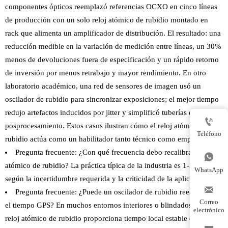
componentes ópticos reemplazó referencias OCXO en cinco líneas
de producción con un solo reloj atómico de rubidio montado en
rack que alimenta un amplificador de distribución. El resultado: una
reducción medible en la variación de medición entre líneas, un 30%
menos de devoluciones fuera de especificación y un rápido retorno
de inversión por menos retrabajo y mayor rendimiento. En otro
laboratorio académico, una red de sensores de imagen usó un
oscilador de rubidio para sincronizar exposiciones; el mejor tiempo
redujo artefactos inducidos por jitter y simplificó tuberías de

posprocesamiento. Estos casos ilustran cómo el reloj atómico de
Teléfono
rubidio actúa como un habilitador tanto técnico como empresarial.
Pregunta frecuente: ¿Con qué frecuencia debo recalibrar un reloj

atómico de rubidio? La práctica típica de la industria es 1-3 años
WhatsApp
según la incertidumbre requerida y la criticidad de la aplicación.

Pregunta frecuente: ¿Puede un oscilador de rubidio reemplazar
Correo
el tiempo GPS? En muchos entornos interiores o blindados, sí; el
electrónico
reloj atómico de rubidio proporciona tiempo local estable durante la