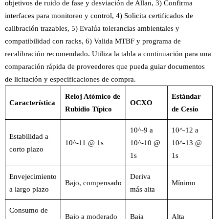
objetivos de ruido de fase y desviación de Allan, 3) Confirma
interfaces para monitoreo y control, 4) Solicita certificados de
calibración trazables, 5) Evalúa tolerancias ambientales y
compatibilidad con racks, 6) Valida MTBF y programa de
recalibración recomendado. Utiliza la tabla a continuación para una
comparación rápida de proveedores que pueda guiar documentos
de licitación y especificaciones de compra.
Reloj Atómico de
Estándar
Característica
OCXO
Rubidio Típico
de Cesio
10^-9 a
10^-12 a
Estabilidad a
10^-11 @ 1s
10^-10 @
10^-13 @
corto plazo
1s
1s
Envejecimiento
Deriva
Bajo, compensado
Mínimo
a largo plazo
más alta
Consumo de
Bajo a moderado
Baja
Alta