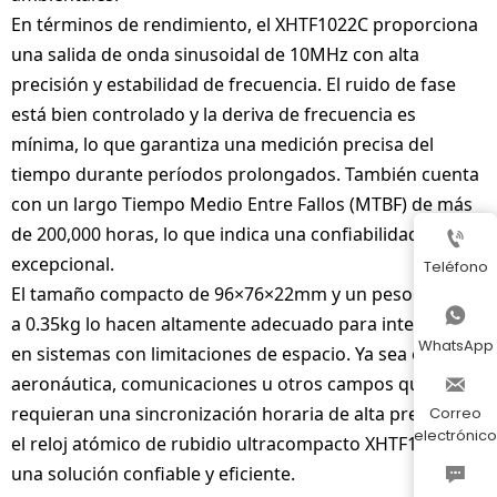
En términos de rendimiento, el XHTF1022C proporciona
una salida de onda sinusoidal de 10MHz con alta
precisión y estabilidad de frecuencia. El ruido de fase
está bien controlado y la deriva de frecuencia es
mínima, lo que garantiza una medición precisa del
tiempo durante períodos prolongados. También cuenta
con un largo Tiempo Medio Entre Fallos (MTBF) de más
de 200,000 horas, lo que indica una confiabilidad

excepcional.
Teléfono
El tamaño compacto de 96×76×22mm y un peso inferior

a 0.35kg lo hacen altamente adecuado para integrarse
WhatsApp
en sistemas con limitaciones de espacio. Ya sea en
aeronáutica, comunicaciones u otros campos que

requieran una sincronización horaria de alta precisión,
Correo
electrónico
el reloj atómico de rubidio ultracompacto XHTF1022C es
una solución confiable y eficiente.
