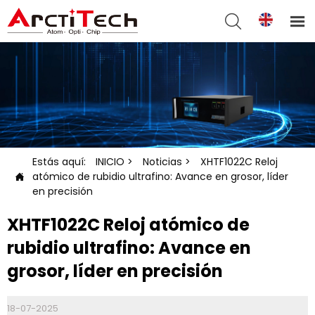


Estás aquí:
INICIO
>
Noticias
>
XHTF1022C Reloj
atómico de rubidio ultrafino: Avance en grosor, líder

en precisión
XHTF1022C Reloj atómico de
rubidio ultrafino: Avance en
grosor, líder en precisión
18-07-2025