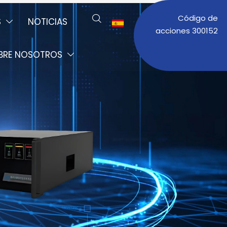
Código de

S
NOTICIAS


acciones 300152
BRE NOSOTROS
