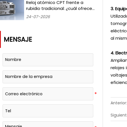
Medido durante 18 meses
Reloj atómico CPT frente a
rubidio tradicional: ¿cuál ofrece
3. Equi
una mejor estabilidad a largo
Utiliz
24-07-2026
plazo para los laboratorios de
tomogra
temporización terrestres?
eléctri
MENSAJE
al mism
4. Elec
Ampliam
relojes
voltaje
eficien
Anterior:
Siguient