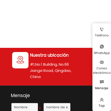

Teléfono

WhatsApp
Nuestra ubicación


#1,No.1 Building, No.66
Correo
Jiangxi Road, Qingdao,
electrónico
China

Mensaje
Mensaje

Top