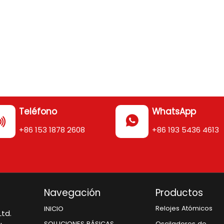
Teléfono
WhatsApp


+86 153 1878 2608
+86 193 5436 4613
Navegación
Productos
Relojes Atómicos
INICIO
td.
Osciladores de
SOLUCIONES BÁSICAS