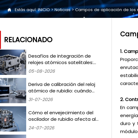
Estás aquí:
INICIO
>
Noticias
>
Campos de aplicación de los

Campo
RELACIONADO
1. Camp
Desafíos de integración de
Proporc
relojes atómicos satelitales:
enrutad
mitigación de los
05-08-2026
desplazamientos de frecuencia
estabil
inducidos por la radiación en
caracte
Deriva de calibración del reloj
misiones LEO
atómico de rubidio: cuándo
volver a realizar las pruebas y
2. Contr
31-07-2026
qué umbrales activan la
En camp
recertificación
Cómo el envejecimiento del
energía
oscilador de rubidio afecta al
duro y 
ruido de fase en la sincronización
24-07-2026
módulos
de estaciones base 5G —