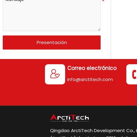
Presentación
Correo electrónico

info@arctitech.com
Qingdao ArctiTech Development Co., L