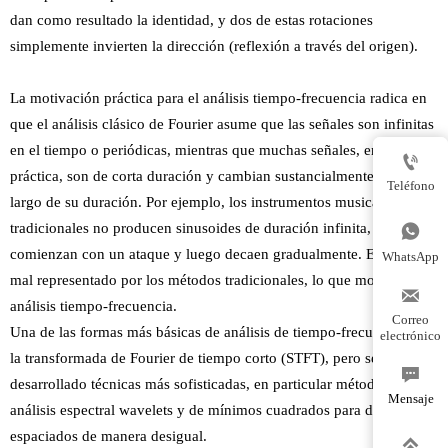
dan como resultado la identidad, y dos de estas rotaciones
simplemente invierten la dirección (reflexión a través del origen).
La motivación práctica para el análisis tiempo-frecuencia radica en
que el análisis clásico de Fourier asume que las señales son infinitas
en el tiempo o periódicas, mientras que muchas señales, en la

práctica, son de corta duración y cambian sustancialmente a lo
Teléfono
largo de su duración. Por ejemplo, los instrumentos musicales
tradicionales no producen sinusoides de duración infinita, sino que

comienzan con un ataque y luego decaen gradualmente. Esto está
WhatsApp
mal representado por los métodos tradicionales, lo que motiva el

análisis tiempo-frecuencia.
Correo
Una de las formas más básicas de análisis de tiempo-frecuencia es
electrónico
la transformada de Fourier de tiempo corto (STFT), pero se han

desarrollado técnicas más sofisticadas, en particular métodos de
Mensaje
análisis espectral wavelets y de mínimos cuadrados para datos
espaciados de manera desigual.
