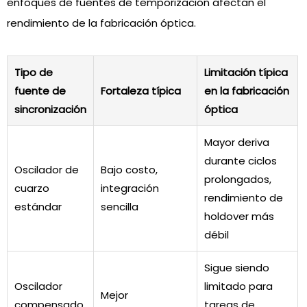
enfoques de fuentes de temporización afectan el
rendimiento de la fabricación óptica.
Tipo de
Limitación típica
fuente de
Fortaleza típica
en la fabricación
sincronización
óptica
Mayor deriva
durante ciclos
Oscilador de
Bajo costo,
prolongados,
cuarzo
integración
rendimiento de
estándar
sencilla
holdover más
débil
Sigue siendo
Oscilador
limitado para
Mejor
compensado
tareas de