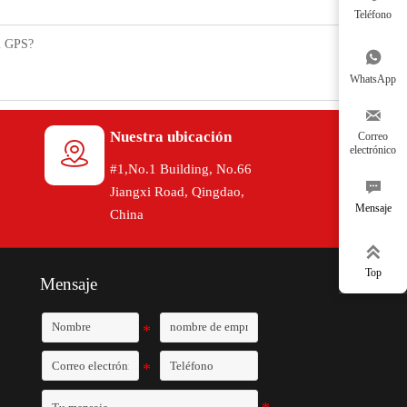
Teléfono
el GPS?

WhatsApp

Nuestra ubicación
Correo

electrónico
#1,No.1 Building, No.66

Jiangxi Road, Qingdao,
Mensaje
China

Top
Mensaje