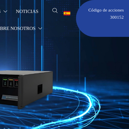

Código de acciones
S
NOTICIAS


300152
BRE NOSOTROS
