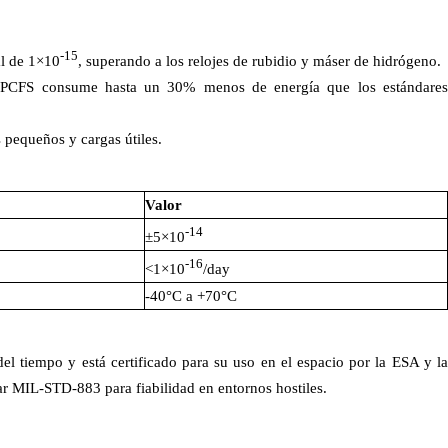
-15
al de 1×10
, superando a los relojes de rubidio y máser de hidrógeno.
l OPCFS consume hasta un 30% menos de energía que los estándares
s pequeños y cargas útiles.
Valor
-14
±5×10
-16
<1×10
/day
-40°C a +70°C
 tiempo y está certificado para su uso en el espacio por la ESA y la
 MIL-STD-883 para fiabilidad en entornos hostiles.