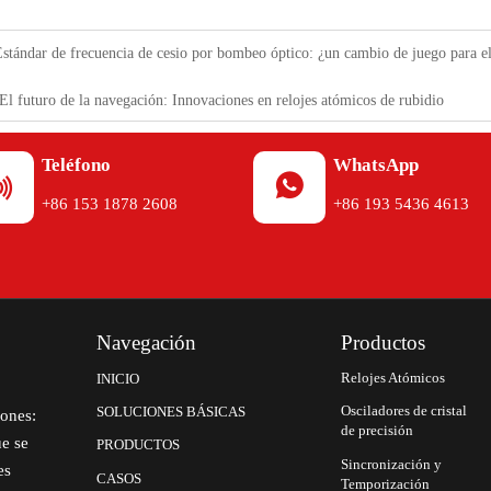
stándar de frecuencia de cesio por bombeo óptico: ¿un cambio de juego para 
El futuro de la navegación: Innovaciones en relojes atómicos de rubidio
Teléfono
WhatsApp


+86 153 1878 2608
+86 193 5436 4613
Navegación
Productos
Relojes Atómicos
INICIO
Osciladores de cristal
SOLUCIONES BÁSICAS
iones:
de precisión
ue se
PRODUCTOS
Sincronización y
es
CASOS
Temporización