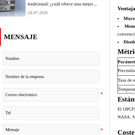
tradicional: ¿cuál ofrece una mejor
Ventaja
estabilidad a largo plazo para los
24-07-2026
laboratorios de temporización
Mayor
terrestres?
Meno
convenci
MENSAJE
Diseñ
Métri
Parámet
Precisión
Tasa de 
Temperat
Están
El OPCFS
NASA. Su
Coste