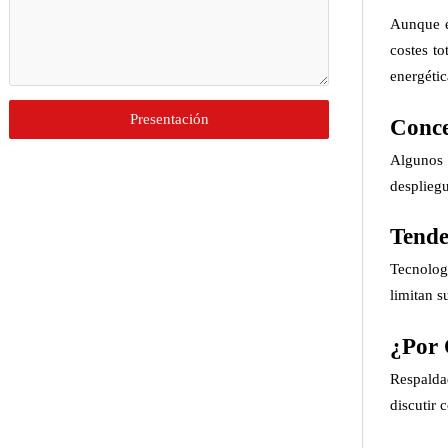
Aunque e
costes t
energéti
Presentación
Conce
Algunos 
despliegu
Tende
Tecnolog
limitan s
¿Por 
Respalda
discutir 