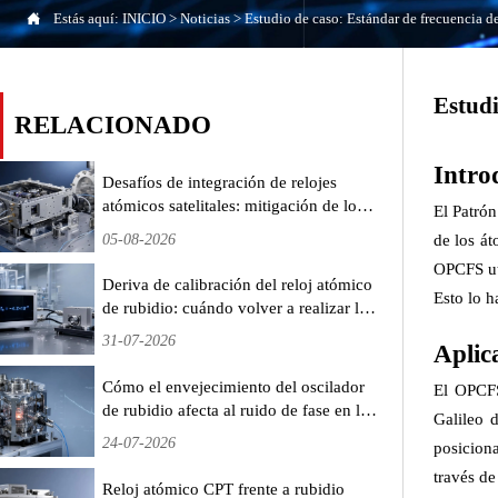

Estás aquí:
INICIO
>
Noticias
>
Estudio de caso: Estándar de frecuencia d
Estudi
RELACIONADO
Intro
Desafíos de integración de relojes
atómicos satelitales: mitigación de los
El Patró
desplazamientos de frecuencia
05-08-2026
de los át
inducidos por la radiación en misiones
OPCFS uti
LEO
Deriva de calibración del reloj atómico
Esto lo h
de rubidio: cuándo volver a realizar las
pruebas y qué umbrales activan la
31-07-2026
Aplic
recertificación
Cómo el envejecimiento del oscilador
El OPCFS
de rubidio afecta al ruido de fase en la
Galileo 
sincronización de estaciones base 5G
24-07-2026
posicion
— Medido durante 18 meses
través de
Reloj atómico CPT frente a rubidio