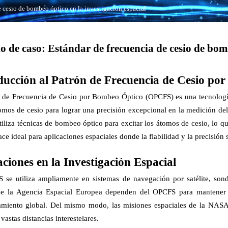
e cesio de bombeo óptico en la investigación espacial
o de caso: Estándar de frecuencia de cesio de bomb
ducción al Patrón de Frecuencia de Cesio po
n de Frecuencia de Cesio por Bombeo Óptico (OPCFS) es una tecnología
omos de cesio para lograr una precisión excepcional en la medición del 
liza técnicas de bombeo óptico para excitar los átomos de cesio, lo qu
ace ideal para aplicaciones espaciales donde la fiabilidad y la precisión
aciones en la Investigación Espacial
 se utiliza ampliamente en sistemas de navegación por satélite, sonda
de la Agencia Espacial Europea dependen del OPCFS para mantener la
amiento global. Del mismo modo, las misiones espaciales de la NASA
 vastas distancias interestelares.