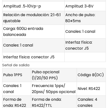
Amplitud: .5~10Vp-p
Amplitud: 3~8V
Relación de modulación: 2:1~6:1
Ancho de pulso:
ajustable
80±5ms
Carga: 600Ω entrada
Canales: 1 canal
balanceada
Interfaz física:
Canales: 1 canal
conector J5
Interfaz física: conector J5
Señal de salida
Pulso opcional
Pulso 1PPS
Código B(DC)
(1/20/50 PPS)
Canales: 1
Frecuencia: 1pps/
Nivel: RS422
canal
20pss/ 50pps opcional
Forma de
Forma de onda:
Canales: 4
onda: RS422
RS422/TTL
canales