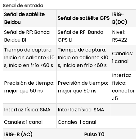
Señal de entrada
Señal de satélite
IRIG-
Señal de satélite GPS
Beidou
B(DC)
Señal de RF: Banda
Señal de RF: Banda
Nivel:
Beidou B1
GPS L1
RS422
Tiempo de captura:
Tiempo de captura:
Canales:
Inicio en caliente <10
Inicio en caliente <10
1 canal
s, Inicio en frío <60 s
s, Inicio en frío <60 s
Interfaz
Precisión de tiempo:
Precisión de tiempo:
física:
mejor que 50 ns
mejor que 50 ns
conector
J5
Interfaz física: SMA
Interfaz física: SMA
Canales: 1 canal
Canales: 1 canal
IRIG-B (AC)
Pulso T0