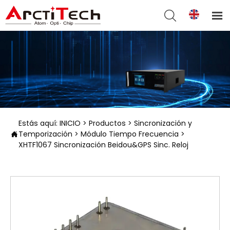


Estás aquí:
INICIO
>
Productos
>
Sincronización y
Temporización
>
Módulo Tiempo Frecuencia
>

XHTF1067 Sincronización Beidou&GPS Sinc. Reloj