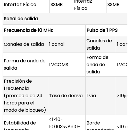
Interfaz
Interfaz Física
SSMB
SSMB
Física
Señal de salida
Frecuencia de 10 MHz
Pulso de 1 PPS
Canales de
Canales de salida
1 canal
1 can
salida
Forma de
Forma de onda de
LVCOMS
onda de
LVCO
salida
salida
Precisión de
frecuencia
(promedio de 24
Tasa de deriva
1 vía
>10μs
horas para el
modo de bloqueo)
<1×10-
Estabilidad de
Borde
10/103s<8×10-
<10 n