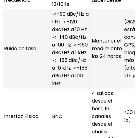
frecuencia
ascendente
12/104s
＜-90 dBc/Hz a
1 Hz ＜-120
(@25,
dBc/Hz a 10 Hz
estáti
＜-140 dBc/Hz
conve
Mantener el
a 100 Hz ＜-150
GPS/
Ruido de fase
rendimiento
dBc/Hz a 1 kHz
bloqu
las 24 horas
＜-155 dBc/Hz
más d
a 10 kHz ＜-155
(alto
dBc/Hz a 100
<15 μ
kHz
4 salidas
desde el
host, 16
<30 n
Interfaz Física
BNC
canales
1σ)
desde el
chasis