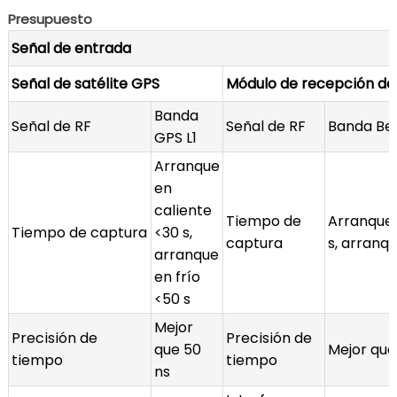
Presupuesto
Señal de entrada
Señal de satélite GPS
Módulo de recepción de
Banda
Señal de RF
Señal de RF
Banda Bei
GPS L1
Arranque
en
caliente
Tiempo de
Arranque 
Tiempo de captura
<30 s,
captura
s, arranqu
arranque
en frío
<50 s
Mejor
Precisión de
Precisión de
que 50
Mejor que
tiempo
tiempo
ns