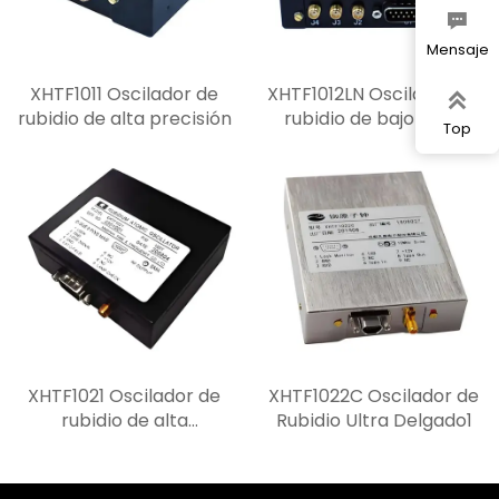

Mensaje
XHTF1011 Oscilador de
XHTF1012LN Oscilador de

rubidio de alta precisión
rubidio de bajo ruido
Top
XHTF1021 Oscilador de
XHTF1022C Oscilador de
rubidio de alta
Rubidio Ultra Delgado1
estabilidad