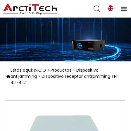


Estás aquí:
INICIO
>
Productos
>
Dispositivo
antijamming
>
Dispositivo receptor antijamming TN-

4L1-4L2