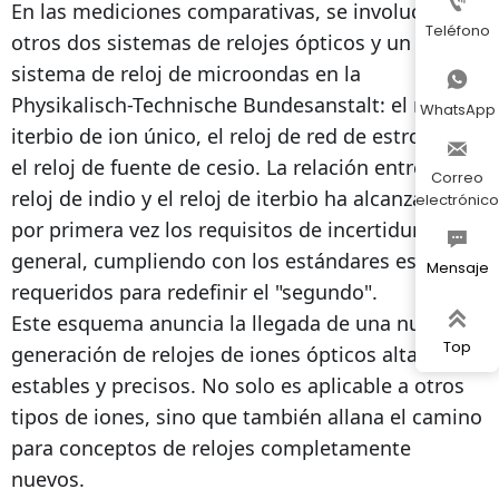

En las mediciones comparativas, se involucraron
Teléfono
otros dos sistemas de relojes ópticos y un
sistema de reloj de microondas en la

Physikalisch-Technische Bundesanstalt: el reloj de
WhatsApp
iterbio de ion único, el reloj de red de estroncio y

el reloj de fuente de cesio. La relación entre el
Correo
reloj de indio y el reloj de iterbio ha alcanzado
electrónico
por primera vez los requisitos de incertidumbre

general, cumpliendo con los estándares estrictos
Mensaje
requeridos para redefinir el "segundo".

Este esquema anuncia la llegada de una nueva
Top
generación de relojes de iones ópticos altamente
estables y precisos. No solo es aplicable a otros
tipos de iones, sino que también allana el camino
para conceptos de relojes completamente
nuevos.